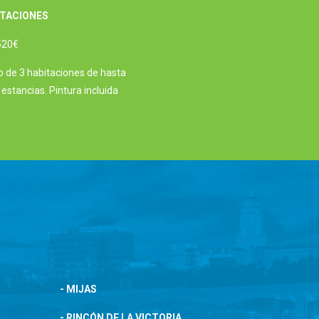
ITACIONES
520€
o de 3 habitaciones de hasta
estancias. Pintura incluida
- MIJAS
- RINCÓN DE LA VICTORIA