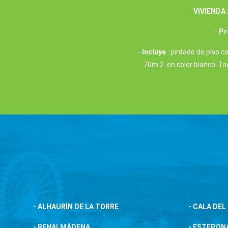
VIVIENDA
-
Pr
-
Incluye
: pintado de piso 
70m 2 en color blanco. Tod
- ALHAURÍN DE LA TORRE
- CALA DE
- BENALMÁDENA
- ESTEPON