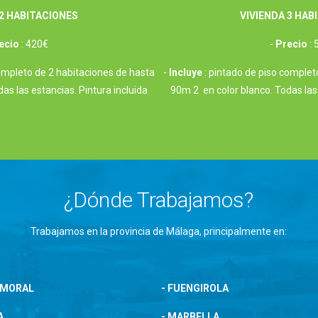
 2 HABITACIONES
VIVIENDA 3 HAB
ecio
: 420€
-
Precio
: 
completo de 2 habitaciones de hasta
-
Incluye
: pintado de piso complet
as las estancias. Pintura incluida
90m 2 en color blanco. Todas las 
¿Dónde Trabajamos?
Trabajamos en la provincia de Málaga, principalmente en:
L MORAL
- FUENGIROLA
A
- MARBELLA