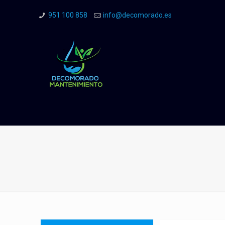
951 100 858
info@decomorado.es